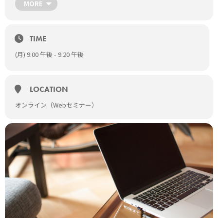
MORE
セッションタイトル
[txtul text=”なおきち先生に教わる国試の極意〜戦術編〜”
color1=”#dd9933″ hoverfx=1 bold=1]
TIME
講師
Speaker
(月) 9:00 午後 - 9:20 午後
なおきち先生（Twitter なおきち@月夜の獣医師）
視聴ページへ
LOCATION
オンライン（Webセミナー）