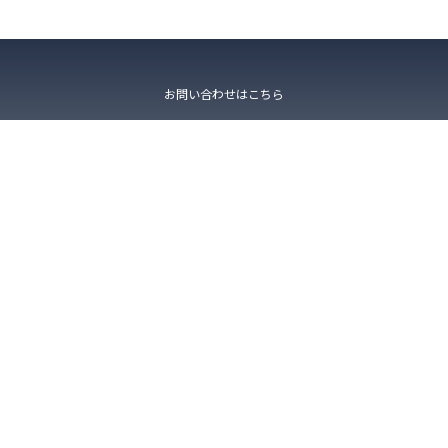
お問い合わせはこちら
プライバシーマーク登録番号：第21005072（01）号
〒223-0052 神奈川県横浜市港北区綱島東4-2-5-211
©
2026
VETS TECH