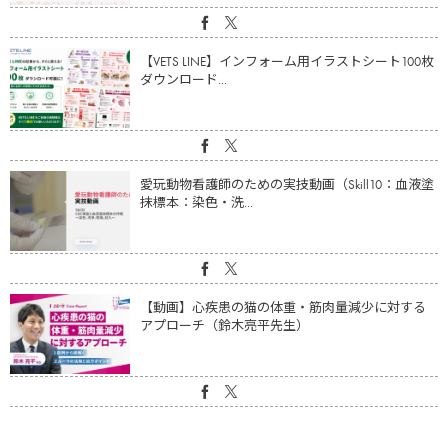
【VETS LINE】インフォーム用イラストシート100枚
ダウンロード...
愛玩動物看護師のための実技動画（Skill10：血液塗
抹標本：染色・洗...
【動画】心疾患の猫の体重・筋肉量減少に対する
アプローチ（鈴木亮平先生）