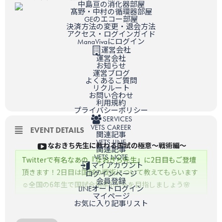
中島亘の消化器部屋
髙野・中村の循環器部屋
GEのエコー部屋
決済方法の変更・退会方法
アクセス・ログインガイド
ManaVivaにログイン
運営会社
運営会社
お知らせ
運営ブログ
よくあるご質問
リクルート
お問い合わせ
利用規約
プライバシーポリシー
SERVICES
VETS CAREER
EVENT DETAILS
関連記事
VETS LINE
なおきち先生に教わる国試の極意〜戦術編〜
関連記事
VETS NOTE
Twitterで有名なあの『なおきち先生』に2日目もご登壇
マイアカウント
頂きます！2日目は国試の戦術について教えてもらいます
ログインページ
会員登録
☺全国の6年生で国試合格率100%を目指しましょう🌸
LINEオートログイン
マイページ
お気に入り記事リスト
日時
11月29日（月）21:00～21:20（質疑応答込み）