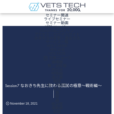
ホーム
セミナー関連
ライブセミナー
セミナー動画
VETS ManaViva
ManaVivaにログイン
アクセス・ログインガイド
決済方法の変更・退会方法
サービス一覧
VETS CAREER
VETS LINE
VETS NOTE
文献ニュース
循環器
腎・泌尿器
内分泌
呼吸器
消化器
腫瘍
脳・神経系
Session7 なおきち先生に教わる国試の極意〜戦術編〜
皮膚
猫
眼
歯
感染症
November
18
,
2021
運動器
麻酔