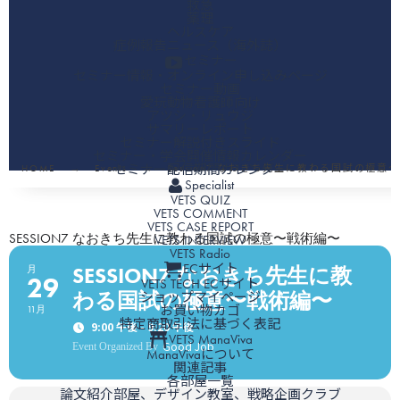
救急
薬理
ヘルスケア
症例報告ニュース（海外誌）
セミナー
セミナー情報・オンライン申し込みページ
セミナー動画
愛玩動物看護師向け
アツシ・リュウジ
サマリーレポート
セミナー解説付きスライド
セミナー・学会開催情報カレンダー
セミナー配信期間カレンダー
HOME
Events
Session7 なおきち先生に教わる国試の極意
Specialist
VETS QUIZ
VETS COMMENT
VETS CASE REPORT
SESSION7 なおきち先生に教わる国試の極意〜戦術編〜
VETS INTERVIEW
VETS Radio
ECサイト
SESSION7 なおきち先生に教
月
29
VETS TECH ECサイト
わる国試の極意〜戦術編〜
ショップマイページ
お買い物カゴ
11月
特定商取引法に基づく表記
9:00 午後 - 9:20 午後
VETS ManaViva
Good Job
Event Organized By
ManaVivaについて
関連記事
各部屋一覧
論文紹介部屋、デザイン教室、戦略企画クラブ