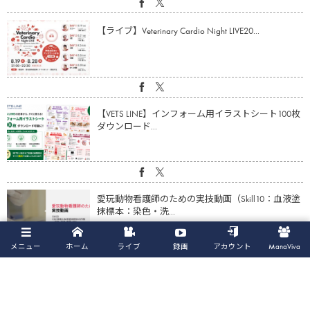
【ライブ】Veterinary Cardio Night LIVE20...
【VETS LINE】インフォーム用イラストシート100枚
ダウンロード...
愛玩動物看護師のための実技動画（Skill10：血液塗
抹標本：染色・洗...
メニュー
ホーム
ライブ
録画
アカウント
ManaViva
【動画】心疾患の猫の体重・筋肉量減少に対する
アプローチ（鈴木亮平先生）