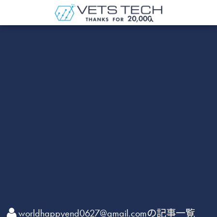
worldhappyend0627@gmail.comの記事一覧