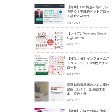
【録画】CBC検査の落とし穴
を防ぐ！実践的ドットプロッ
ト読解とAI時代...
Aug 1, 2026
【ライブ】Veterinary Cardio
Night LIVE20...
Jul 30, 2026
【VETS LINE】インフォーム用
イラストシート100枚ダウン
ロード...
Jul 30, 2026
愛玩動物看護師のための実技
動画（Skill10：血液塗抹標
本：染色・洗...
Jul 28, 2026
【動画】心疾患の猫の体重・