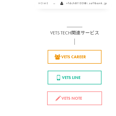
HOME
vfdch81155@i.softbank.jp
VETS TECH関連サービス
VETS CAREER
VETS LINE
VETS NOTE