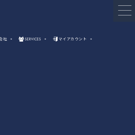
会社
SERVICES
マイアカウント
セミナー動画
録画セミナー動画（Webinar）一覧