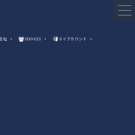
会社
SERVICES
マイアカウント
セミナー動画
録画セミナー動画（Webinar）一覧