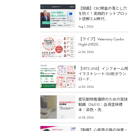
【録画】CBC検査の落とし穴
を防ぐ！実践的ドットプロッ
ト読解とAI時代...
Aug 1, 2026
【ライブ】Veterinary Cardio
Night LIVE20...
Jul 30, 2026
【VETS LINE】インフォーム用
イラストシート100枚ダウン
ロード...
Jul 30, 2026
愛玩動物看護師のための実技
動画（Skill10：血液塗抹標
本：染色・洗...
Jul 28, 2026
【動画】心疾患の猫の体重・