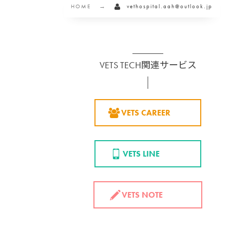
HOME
vethospital.aah@outlook.jp
VETS TECH関連サービス
VETS CAREER
VETS LINE
VETS NOTE