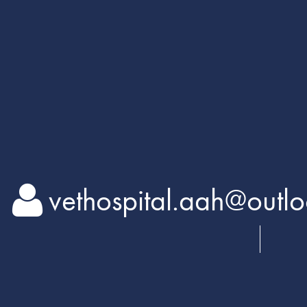
vethospital.aah@o