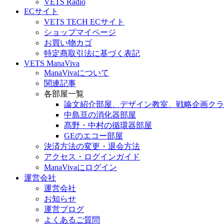
VETS Radio
ECサイト
VETS TECH ECサイト
ショップマイページ
お買い物カゴ
特定商取引法に基づく表記
VETS ManaViva
ManaVivaについて
関連記事
各部屋一覧
論文紹介部屋、デザイン教室、戦略企画クラ
中島亘の消化器部屋
髙野・中村の循環器部屋
GEのエコー部屋
決済方法の変更・退会方法
アクセス・ログインガイド
ManaVivaにログイン
運営会社
運営会社
お知らせ
運営ブログ
よくあるご質問