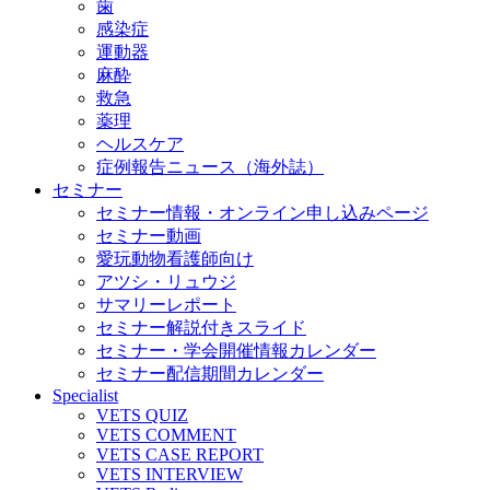
歯
感染症
運動器
麻酔
救急
薬理
ヘルスケア
症例報告ニュース（海外誌）
セミナー
セミナー情報・オンライン申し込みページ
セミナー動画
愛玩動物看護師向け
アツシ・リュウジ
サマリーレポート
セミナー解説付きスライド
セミナー・学会開催情報カレンダー
セミナー配信期間カレンダー
Specialist
VETS QUIZ
VETS COMMENT
VETS CASE REPORT
VETS INTERVIEW