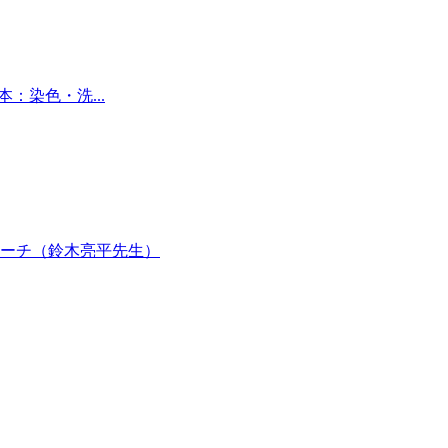
：染色・洗...
ーチ（鈴木亮平先生）