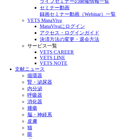
ライブセミナーの開催情報一覧
セミナー動画
録画セミナー動画（Webinar）一覧
VETS ManaViva
ManaVivaにログイン
アクセス・ログインガイド
決済方法の変更・退会方法
サービス一覧
VETS CAREER
VETS LINE
VETS NOTE
文献ニュース
循環器
腎・泌尿器
内分泌
呼吸器
消化器
腫瘍
脳・神経系
皮膚
猫
眼