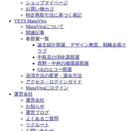
ショップマイページ
お買い物カゴ
特定商取引法に基づく表記
VETS ManaViva
ManaVivaについて
関連記事
各部屋一覧
論文紹介部屋、デザイン教室、戦略企画ク
ラブ
中島亘の消化器部屋
髙野・中村の循環器部屋
GEのエコー部屋
決済方法の変更・退会方法
アクセス・ログインガイド
ManaVivaにログイン
運営会社
運営会社
お知らせ
運営ブログ
よくあるご質問
リクルート
お問い合わせ