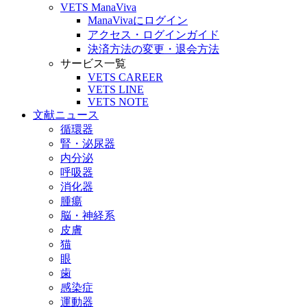
VETS ManaViva
ManaVivaにログイン
アクセス・ログインガイド
決済方法の変更・退会方法
サービス一覧
VETS CAREER
VETS LINE
VETS NOTE
文献ニュース
循環器
腎・泌尿器
内分泌
呼吸器
消化器
腫瘍
脳・神経系
皮膚
猫
眼
歯
感染症
運動器