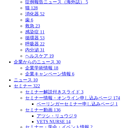
症例報告ニュース（海外誌）
5
猫
128
消化器
52
歯
6
救急
23
感染症
11
循環器
53
呼吸器
22
内分泌
31
ヘルスケア
19
企業からのニュース
30
企業学術情報
18
企業キャンペーン情報
6
ニュース
10
セミナー
322
セミナー解説付きスライド
3
セミナー情報・オンライン申し込みページ
174
ベーリンガーセミナー申し込みページ
1
セミナー動画
136
アツシ・リュウジ
9
VETS NURSE
14
セミナー・学会・イベント情報
2