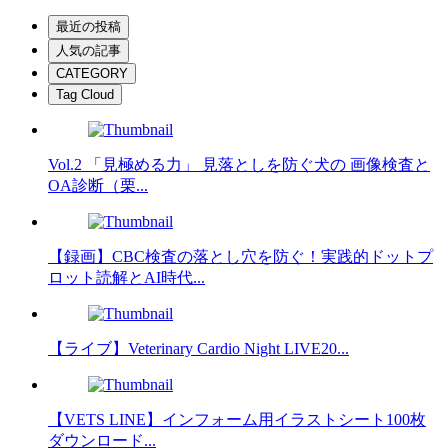
最近の投稿
人気の記事
CATEGORY
Tag Cloud
Vol.2 「見極める力」 見落としを防ぐ犬の 画像検査と
OA診断（栗...
【録画】CBC検査の落とし穴を防ぐ！実践的ドットプ
ロット読解とAI時代...
【ライブ】Veterinary Cardio Night LIVE20...
【VETS LINE】インフォーム用イラストシート100枚
ダウンロード...