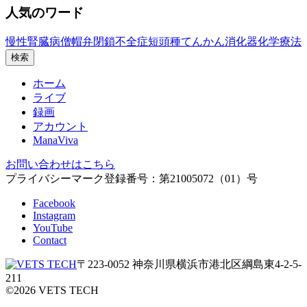
人気のワード
慢性腎臓病
僧帽弁閉鎖不全症
短頭種
てんかん
消化器
化学療法
検索
ホーム
ライブ
録画
アカウント
ManaViva
お問い合わせはこちら
プライバシーマーク登録番号：第21005072（01）号
Facebook
Instagram
YouTube
Contact
〒223-0052 神奈川県横浜市港北区綱島東4-2-5-
211
©
2026
VETS TECH