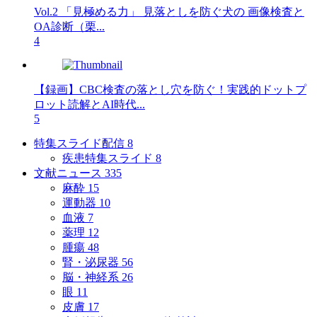
Vol.2 「見極める力」 見落としを防ぐ犬の 画像検査と
OA診断（栗...
4
【録画】CBC検査の落とし穴を防ぐ！実践的ドットプ
ロット読解とAI時代...
5
特集スライド配信
8
疾患特集スライド
8
文献ニュース
335
麻酔
15
運動器
10
血液
7
薬理
12
腫瘍
48
腎・泌尿器
56
脳・神経系
26
眼
11
皮膚
17