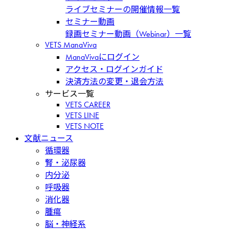
ライブセミナーの開催情報一覧
セミナー動画
録画セミナー動画（Webinar）一覧
VETS ManaViva
ManaVivaにログイン
アクセス・ログインガイド
決済方法の変更・退会方法
サービス一覧
VETS CAREER
VETS LINE
VETS NOTE
文献ニュース
循環器
腎・泌尿器
内分泌
呼吸器
消化器
腫瘍
脳・神経系