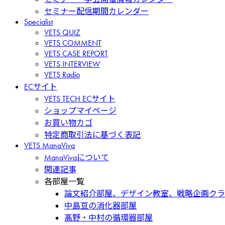
セミナー配信期間カレンダー
Specialist
VETS QUIZ
VETS COMMENT
VETS CASE REPORT
VETS INTERVIEW
VETS Radio
ECサイト
VETS TECH ECサイト
ショップマイページ
お買い物カゴ
特定商取引法に基づく表記
VETS ManaViva
ManaVivaについて
関連記事
各部屋一覧
論文紹介部屋、デザイン教室、戦略企画クラ
中島亘の消化器部屋
髙野・中村の循環器部屋