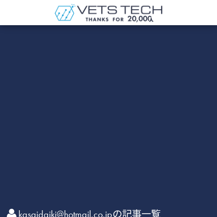
kasaidaiki@hotmail.co.jpの記事一覧