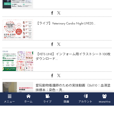
【ライブ】Veterinary Cardio Night LIVE20...
【VETS LINE】インフォーム用イラストシート100枚
ダウンロード...
愛玩動物看護師のための実技動画（Skill10：血液塗
抹標本：染色・洗...
メニュー
ホーム
ライブ
録画
アカウント
ManaViva