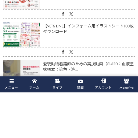
【VETS LINE】インフォーム用イラストシート100枚
ダウンロード...
愛玩動物看護師のための実技動画（Skill10：血液塗
抹標本：染色・洗...
メニュー
ホーム
ライブ
録画
アカウント
ManaViva
【動画】心疾患の猫の体重・筋肉量減少に対する
アプローチ（鈴木亮平先生）