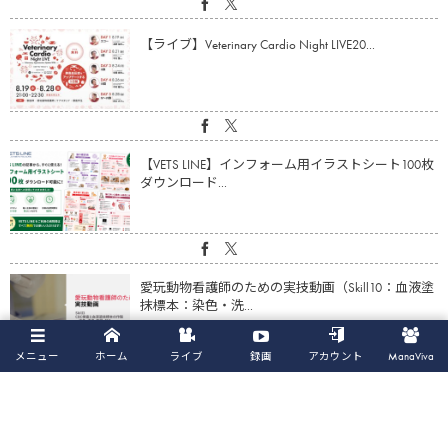
【ライブ】Veterinary Cardio Night LIVE20...
【VETS LINE】インフォーム用イラストシート100枚
ダウンロード...
愛玩動物看護師のための実技動画（Skill10：血液塗
抹標本：染色・洗...
メニュー
ホーム
ライブ
録画
アカウント
ManaViva
【動画】心疾患の猫の体重・筋肉量減少に対する
アプローチ（鈴木亮平先生）