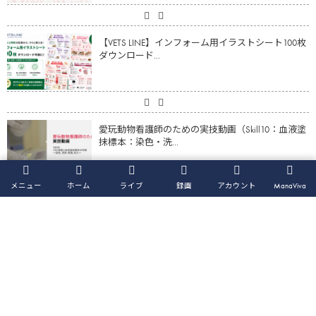
【VETS LINE】インフォーム用イラストシート100枚
ダウンロード...
愛玩動物看護師のための実技動画（Skill10：血液塗
抹標本：染色・洗...
メニュー
ホーム
ライブ
録画
アカウント
ManaViva
【動画】心疾患の猫の体重・筋肉量減少に対する
アプローチ（鈴木亮平先生）