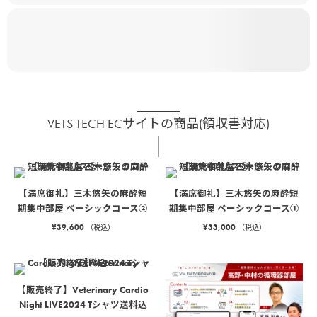
VETS TECH ECサイトの商品(領収書対応)
【満席御礼】三木悠矢の麻酔短
【満席御礼】三木悠矢の麻酔短
期集中部屋 ベーシックコース②
期集中部屋 ベーシックコース①
¥
39,600
¥
33,000
（税込）
（税込）
【販売終了】Veterinary Cardio
Night LIVE2024 Tシャツ送料込