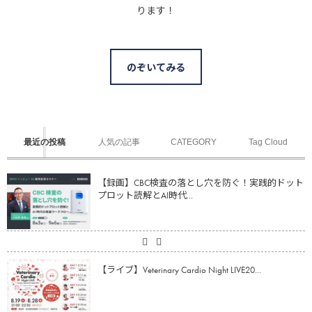
ります！
のぞいてみる
最近の投稿
人気の記事
CATEGORY
Tag Cloud
【録画】CBC検査の落とし穴を防ぐ！実践的ドット
プロット読解とAI時代...
【ライブ】Veterinary Cardio Night LIVE20...