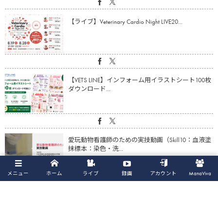
【ライブ】Veterinary Cardio Night LIVE20...
【VETS LINE】インフォーム用イラストシート100枚
ダウンロード...
愛玩動物看護師のための実技動画（Skill10：血液塗
抹標本：染色・洗...
メニュー
ホーム
ライブ
録画
アカウント
ManaViva
【動画】心疾患の猫の体重・筋肉量減少に対する
アプローチ（鈴木亮平先生）