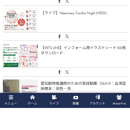
【ライブ】Veterinary Cardio Night LIVE20...
【VETS LINE】インフォーム用イラストシート100枚
ダウンロード...
愛玩動物看護師のための実技動画（Skill10：血液塗
抹標本：染色・洗...
メニュー
ホーム
ライブ
録画
アカウント
ManaViva
【動画】心疾患の猫の体重・筋肉量減少に対する
アプローチ（鈴木亮平先生）