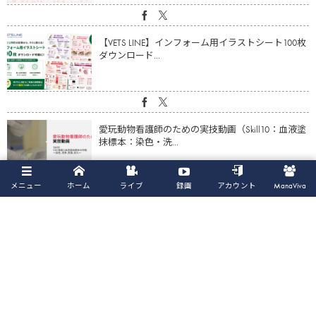
【VETS LINE】インフォーム用イラストシート100枚
ダウンロード...
愛玩動物看護師のための実技動画（Skill10：血液塗
抹標本：染色・洗...
メニュー
ホーム
ライブ
録画
アカウント
ManaViva
【動画】心疾患の猫の体重・筋肉量減少に対する
アプローチ（鈴木亮平先生）