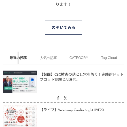
ります！
のぞいてみる
最近の投稿
人気の記事
CATEGORY
Tag Cloud
【録画】CBC検査の落とし穴を防ぐ！実践的ドット
プロット読解とAI時代...
【ライブ】Veterinary Cardio Night LIVE20...