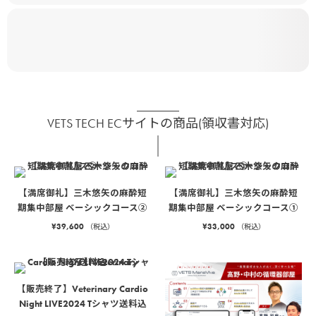
VETS TECH ECサイトの商品(領収書対応)
【満席御礼】三木悠矢の麻酔短
【満席御礼】三木悠矢の麻酔短
期集中部屋 ベーシックコース②
期集中部屋 ベーシックコース①
¥
39,600
¥
33,000
（税込）
（税込）
【販売終了】Veterinary Cardio
Night LIVE2024 Tシャツ送料込