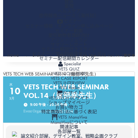
救急
薬理
ヘルスケア
症例報告ニュース（海外誌）
セミナー
セミナー情報・オンライン申し込みページ
セミナー動画
愛玩動物看護師向け
アツシ・リュウジ
サマリーレポート
セミナー解説付きスライド
セミナー・学会開催情報カレンダー
HOME
Events
VETS TECH WEB SEMINAR Vol.14（服部
セミナー配信期間カレンダー
Specialist
VETS QUIZ
VETS COMMENT
VETS TECH WEB SEMINAR Vol.14（服部幸先生）
VETS CASE REPORT
VETS INTERVIEW
VETS TECH WEB SEMINAR
水
VETS Radio
10
ECサイト
VOL.14（服部幸先生）
VETS TECH ECサイト
3月
ショップマイページ
9:00 午後 - 10:30 午後
お買い物カゴ
VETS TECH
特定商取引法に基づく表記
Event Organized By
VETS ManaViva
ManaVivaについて
関連記事
各部屋一覧
論文紹介部屋、デザイン教室、戦略企画クラブ