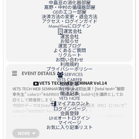
中島亘の消化器部屋
髙野・中村の循環器部屋
GEのエコー部屋
決済方法の変更・退会方法
アクセス・ログインガイド
ManaVivaにログイン
運営会社
運営会社
お知らせ
運営ブログ
よくあるご質問
リクルート
お問い合わせ
利用規約
プライバシーポリシー
EVENT DETAILS
SERVICES
VETS CAREER
VETS TECH WEB SEMINAR Vol.14
関連記事
VETS TECH WEB SEMINAR第14弾は、初出演！[txtul text=”服部
VETS LINE
関連記事
幸先生” color1=”#dd9933″ hoverfx=1 bold=1]を講師としてお
VETS NOTE
迎えして開催致します！
マイアカウント
今回のテーマは[txtul text=”猫の特発性膀胱炎（FIC）について”
ログインページ
color1=”#dd9933″ hoverfx=1 bold=1]です！
会員登録
すっきりいかないことも多い猫のFICの治療について服部先生に
LINEオートログイン
解説いただきます。
マイページ
お気に入り記事リスト
宜しければご参加ください！
[txtul text=”申込ボタンは本ページ下部にあります！”
MORE
color1=”#dd9933″ hoverfx=1 bold=1]