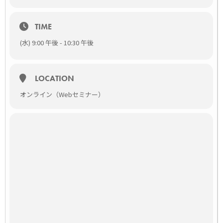
日時
3月10日（水）21:00～22:30（質疑応答込み）
TIME
申込締切：当日17:30
(水) 9:00 午後 - 10:30 午後
場所
WEB SEMINAR（ライブ配信）
パソコン、スマートフォン、タブレットどちらからでもご参加
いただけます。
LOCATION
セミナータイトル
オンライン（Webセミナー）
[txtul text=”パンドラの箱に残るFICの希望～繰り返すFIC、
あなたならどう治す～” color1=”#dd9933″ hoverfx=1 bold=1]
講師
[profile name=”服部 幸先生” namesize=22 title1=”東京猫医療
センター 院長
” title1size=14 profimgurl=”https://vets-tech.jp/wp-
content/uploads/2020/01/Dr.-Yuki-Hattori-2.jpg”
profsize=160 topbgcolor=”#57A7D6″ border=1
desccolor=”black” descfontsize=14]
[/profile]
料金
無料
対象