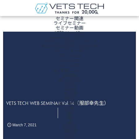
ホーム
セミナー関連
ライブセミナー
セミナー動画
VETS ManaViva
ManaVivaにログイン
アクセス・ログインガイド
決済方法の変更・退会方法
サービス一覧
VETS CAREER
VETS LINE
VETS NOTE
文献ニュース
循環器
腎・泌尿器
内分泌
呼吸器
消化器
腫瘍
VETS TECH WEB SEMINAR Vol.14（服部幸先生）
脳・神経系
皮膚
猫
眼
歯
March
7
,
2021
感染症
運動器
麻酔