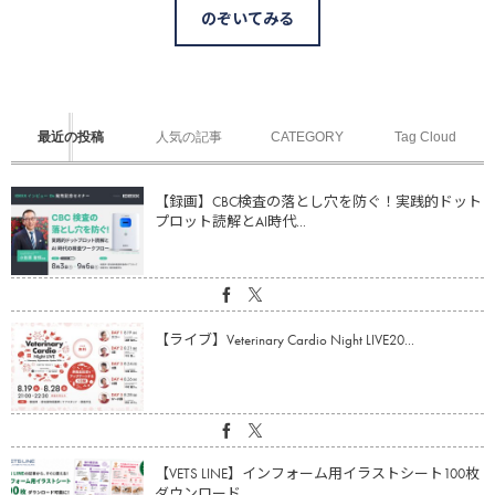
のぞいてみる
最近の投稿
人気の記事
CATEGORY
Tag Cloud
【録画】CBC検査の落とし穴を防ぐ！実践的ドット
プロット読解とAI時代...
【ライブ】Veterinary Cardio Night LIVE20...
【VETS LINE】インフォーム用イラストシート100枚
ダウンロード...