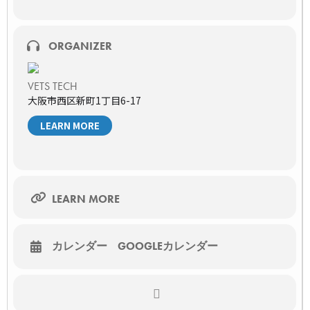
獣医師、動物看護師（動物病院勤務）
獣医学生
定員
ORGANIZER
2000名（先着）
主催者
VETS TECH
株式会社VETS TECH
大阪市西区新町1丁目6-17
協賛
ライオン商事株式会社
LEARN MORE
お願いごと
・当日はライブ配信となります。オンラインでの視聴となりま
すのでインターネット環境が整っているところからご参加くだ
さい。
・本セミナーは無料ですが、視聴に必要となるインターネット
LEARN MORE
通信料は別途かかります。
※視聴URLはセミナー開催前日12時、当日開始60分前にお申し
込み頂いたメールアドレスにご連絡致します。
※今回は配布資料は無料です。
カレンダー
GOOGLEカレンダー
セミナーの詳細・申込はこちら