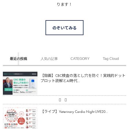
ります！
のぞいてみる
最近の投稿
人気の記事
CATEGORY
Tag Cloud
【録画】CBC検査の落とし穴を防ぐ！実践的ドット
プロット読解とAI時代...
【ライブ】Veterinary Cardio Night LIVE20...