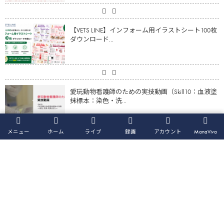
【VETS LINE】インフォーム用イラストシート100枚
ダウンロード...
愛玩動物看護師のための実技動画（Skill10：血液塗
抹標本：染色・洗...
メニュー
ホーム
ライブ
録画
アカウント
ManaViva
【動画】心疾患の猫の体重・筋肉量減少に対する
アプローチ（鈴木亮平先生）