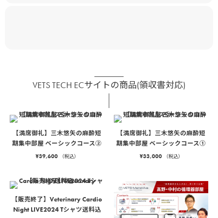
VETS TECH ECサイトの商品(領収書対応)
【満席御礼】三木悠矢の麻酔短
【満席御礼】三木悠矢の麻酔短
期集中部屋 ベーシックコース②
期集中部屋 ベーシックコース①
¥
39,600
¥
33,000
（税込）
（税込）
【販売終了】Veterinary Cardio
Night LIVE2024 Tシャツ送料込