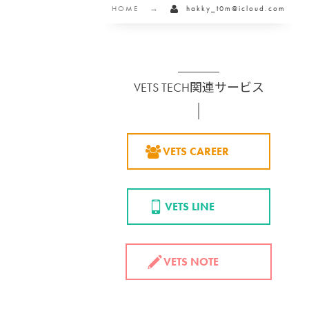
HOME
hakky_t0m@icloud.com
VETS TECH関連サービス
VETS CAREER
VETS LINE
VETS NOTE