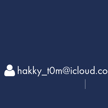
hakky_t0m@iclou