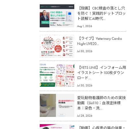
【録画】CBC検査の落とし穴
を防ぐ！実践的ドットプロッ
ト読解とAI時代...
Aug 1, 2026
【ライブ】Veterinary Cardio
Night LIVE20...
Jul 30, 2026
【VETS LINE】インフォーム用
イラストシート100枚ダウン
ロード...
Jul 30, 2026
愛玩動物看護師のための実技
動画（Skill10：血液塗抹標
本：染色・洗...
Jul 28, 2026
【動画】心疾患の猫の体重・