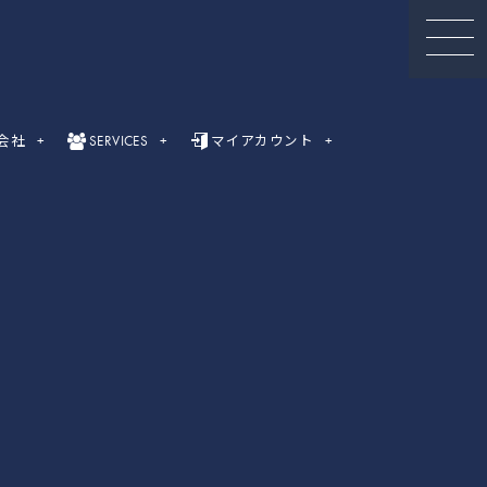
会社
SERVICES
マイアカウント
セミナー動画
録画セミナー動画（Webinar）一覧