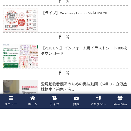
【ライブ】Veterinary Cardio Night LIVE20...
【VETS LINE】インフォーム用イラストシート100枚
ダウンロード...
愛玩動物看護師のための実技動画（Skill10：血液塗
抹標本：染色・洗...
メニュー
ホーム
ライブ
録画
アカウント
ManaViva
【動画】心疾患の猫の体重・筋肉量減少に対する
アプローチ（鈴木亮平先生）