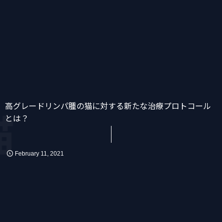
高グレードリンパ腫の猫に対する新たな治療プロトコール
かん
消化器
化学療法
猫
とは？
February
11
,
2021