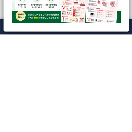
最近の投稿
人気の記事
CATEGORY
Tag Cloud
メニュー
ホーム
ライブ
録画
アカウント
ManaViva
【録画】CBC検査の落とし穴を防ぐ！実践的ドット
プロット読解とAI時代...
【ライブ】Veterinary Cardio Night LIVE20...
【VETS LINE】インフォーム用イラストシート100枚
ダウンロード...