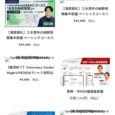
【満席御礼】三木悠矢の麻酔短
期集中部屋 ベーシックコース①
¥
33,000
（税込）
【満席御礼】三木悠矢の麻酔短
期集中部屋 ベーシックコース②
¥
39,600
（税込）
【販売終了】Veterinary Cardio
Night LIVE2024 Tシャツ送料込
¥
4,000
（税込）
髙野・中村の循環器部屋
月額3,000円（税込）