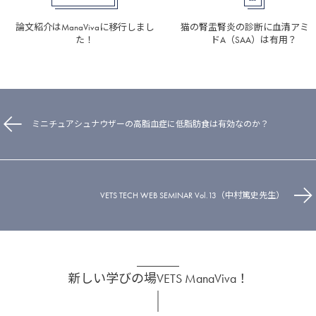
論文紹介はManaVivaに移行しまし
猫の腎盂腎炎の診断に血清アミ
た！
ドA（SAA）は有用？
ミニチュアシュナウザーの高脂血症に低脂肪食は有効なのか？
VETS TECH WEB SEMINAR Vol.13（中村篤史先生）
新しい学びの場VETS ManaViva！