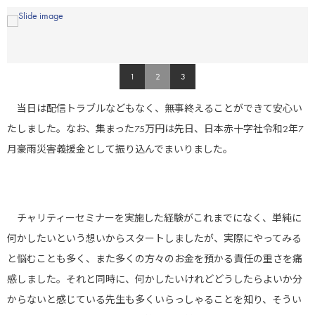
1
2
3
当日は配信トラブルなどもなく、無事終えることができて安心い
たしました。なお、集まった75万円は先日、日本赤十字社令和2年7
株式会社ファームプレス
月豪雨災害義援金として振り込んでまいりました。
チャリティーセミナーを実施した経験がこれまでになく、単純に
何かしたいという想いからスタートしましたが、実際にやってみる
キヤノン医療用品株式会社
と悩むことも多く、また多くの方々のお金を預かる責任の重さを痛
感しました。それと同時に、何かしたいけれどどうしたらよいか分
からないと感じている先生も多くいらっしゃることを知り、そうい