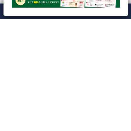
メニュー
ホーム
ライブ
録画
アカウント
ManaViva
のぞいてみる
最近の投稿
人気の記事
CATEGORY
Tag Cloud
【録画】CBC検査の落とし穴を防ぐ！実践的ドット
プロット読解とAI時代...
【ライブ】Veterinary Cardio Night LIVE20...