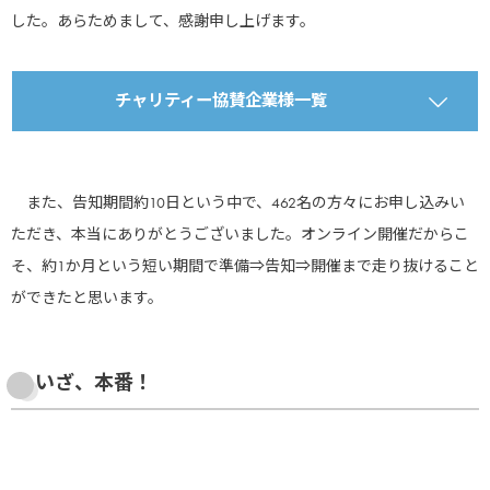
した。あらためまして、感謝申し上げます。
チャリティー協賛企業様一覧
ゾエティスジャパン株式会社
また、告知期間約10日という中で、462名の方々にお申し込みい
ただき、本当にありがとうございました。オンライン開催だからこ
そ、約1か月という短い期間で準備⇒告知⇒開催まで走り抜けること
ベーリンガーインゲルハイム ア
ができたと思います。
ニマルヘルスジャパン株式会社
いざ、本番！
ＤＳファーマアニマルヘルス株
式会社