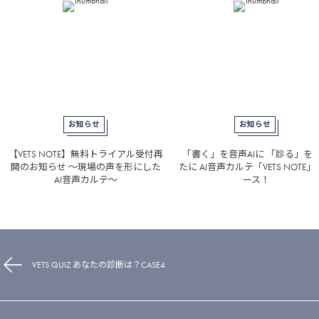
お知らせ
お知らせ
【VETS NOTE】無料トライアル受付再
「書く」を音声AIに 「診る」を
開のお知らせ 〜現場の声を形にした
たに AI音声カルテ「VETS NOTE
AI音声カルテ〜
ース！
VETS QUIZ あなたの診断は？CASE4